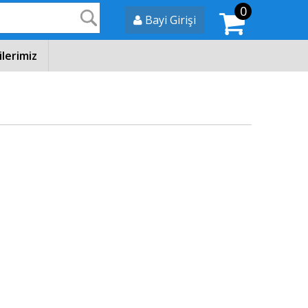
0
Ara
Bayi Girişi
ilerimiz