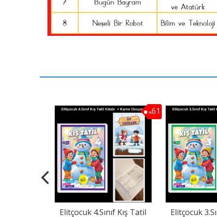
61
%
 Sınıf Set
Elitçocuk 4.Sınıf Kış Tatil
Elitçocuk 3.Sı