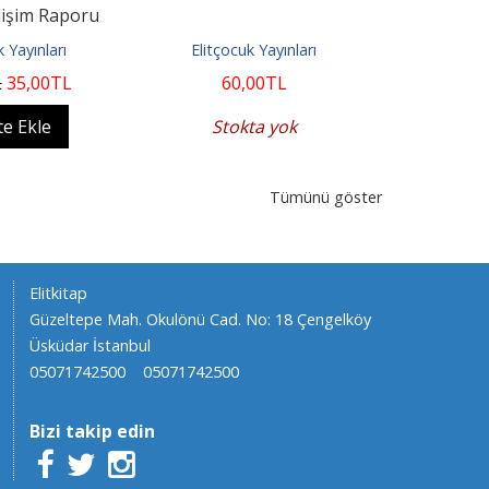
lişim Raporu
Tatil Ça
yası
k Yayınları
Elitçocuk Yayınları
Elitçoc
L
35
,00
TL
60
,00
TL
50
,00
e Ekle
Stokta yok
Sto
Tümünü göster
Elitkitap
Güzeltepe Mah. Okulönü Cad. No: 18 Çengelköy
Üsküdar İstanbul
05071742500
05071742500
Bizi takip edin