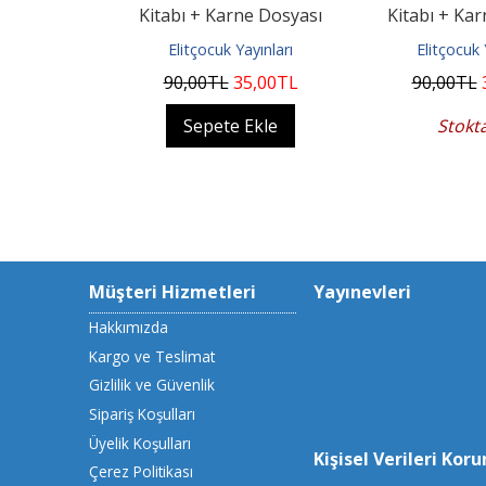
Kitabı + Karne Dosyası
Kitabı + Ka
yınları
Elitçocuk Yayınları
Elitçocuk 
0
TL
90
,00
TL
35
,00
TL
90
,00
TL
Ekle
Sepete Ekle
Stokt
Müşteri Hizmetleri
Yayınevleri
Hakkımızda
Kargo ve Teslimat
Gizlilik ve Güvenlik
Sipariş Koşulları
Üyelik Koşulları
Kişisel Verileri Kor
Çerez Politikası