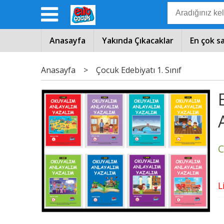
Anasayfa
Yakında Çıkacaklar
En çok s
Anasayfa
>
Çocuk Edebiyatı 1. Sınıf
C
L