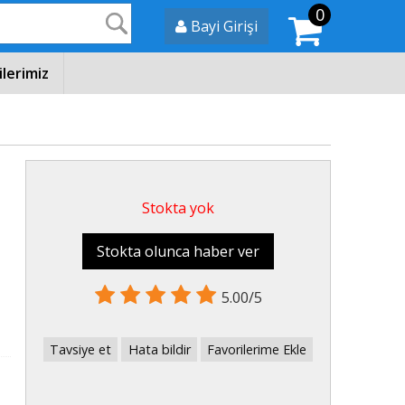
0
Ara
Bayi Girişi
ilerimiz
Stokta yok
Stokta olunca haber ver
5.00/5
Tavsiye et
Hata bildir
Favorilerime Ekle