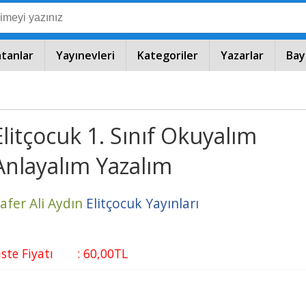
atanlar
Yayınevleri
Kategoriler
Yazarlar
Bay
Elitçocuk 1. Sınıf Okuyalım
Anlayalım Yazalım
afer Ali Aydın
Elitçocuk Yayınları
iste Fiyatı
:
60
,00
TL