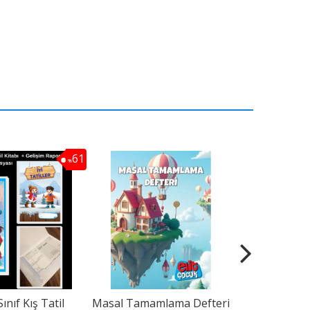
61
%
Sınıf Kış Tatil
Masal Tamamlama Defteri
Elitçocuk 1