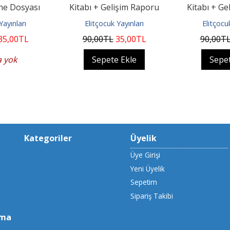
rne Dosyası
Kitabı + Gelişim Raporu
Kitabı + Ge
Dosyası
Dos
Yayınları
Elitçocuk Yayınları
Elitçocu
35
,00
TL
90
,00
TL
35
,00
TL
90
,00
T
a yok
Sepete Ekle
Sepet
Kategoriler
Üyelik
Üye Girişi
Yeni Üyelik
Sepetim
Sipariş Takibi
uma