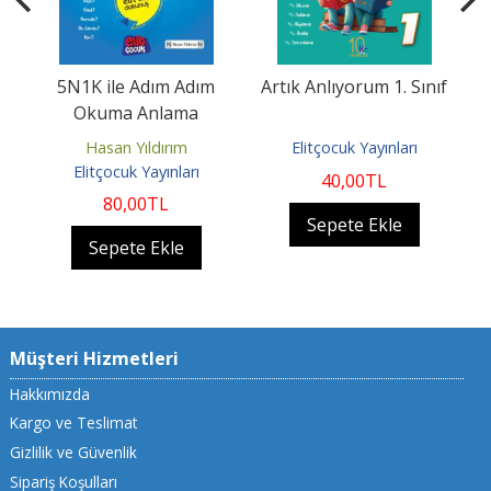
5N1K ile Adım Adım
Artık Anlıyorum 1. Sınıf
Okuma Anlama
n
Hasan Yıldırım
Elitçocuk Yayınları
Elitçocuk Yayınları
40
,00
TL
80
,00
TL
Sepete Ekle
Sepete Ekle
Müşteri Hizmetleri
Hakkımızda
Kargo ve Teslimat
Gizlilik ve Güvenlik
Sipariş Koşulları