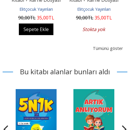
Elitçocuk Yayınları
Elitçocuk Yayınları
90
,00
TL
35
,00
TL
90
,00
TL
35
,00
TL
Sepete Ekle
Stokta yok
Tümünü göster
Bu kitabı alanlar bunları aldı