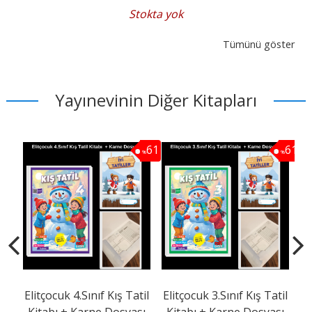
Stokta yok
Tümünü göster
Yayınevinin Diğer Kitapları
61
61
%
%
t
Elitçocuk 4.Sınıf Kış Tatil
Elitçocuk 3.Sınıf Kış Tatil
El
Kitabı + Karne Dosyası
Kitabı + Karne Dosyası
K